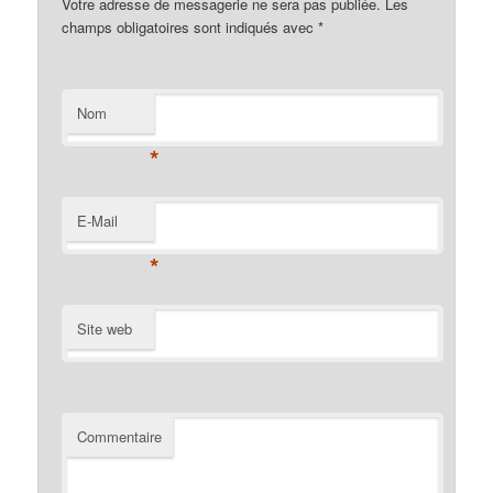
Votre adresse de messagerie ne sera pas publiée. Les
champs obligatoires sont indiqués avec
*
Nom
*
E-Mail
*
Site web
Commentaire