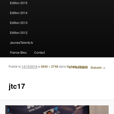
Edition 2015
Edition 2014
Edition 2013
Edition 2012
JeunesTalents.tv
France Bleu
Contact
Publié le
14/10/2016
à
3840 × 2748
dans
Galerie photos
Navigation des images
← Précédent
Suivant →
jtc17