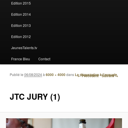
Edition 2015
Edition 2014
Edition 2013
Edition 2012
JeunesTalents.tv
France Bleu
Contact
Publié le
06/08/2024
à
6000 × 4000
dans
La dégustation à l’aveugle
Navigation des images
← Précédent
Suivant →
JTC JURY (1)