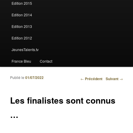
Edition 2015
Edition 2014
Edition 2013
Edition 2012
JeunesTalents.tv
France Bleu
Contact
Publié le
01/07/2022
Navigation des articles
←
Précédent
Suivant
→
Les finalistes sont connus
…