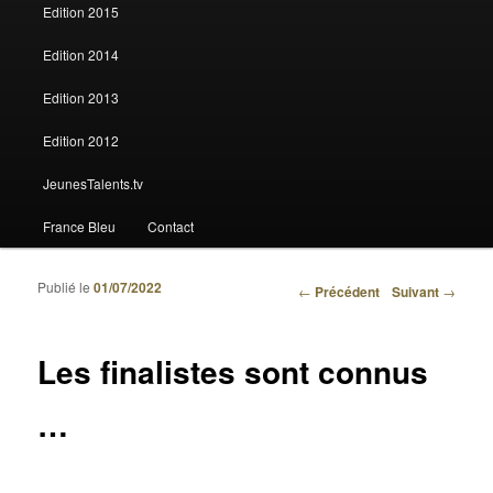
Edition 2015
Edition 2014
Edition 2013
Edition 2012
JeunesTalents.tv
France Bleu
Contact
Publié le
01/07/2022
Navigation des articles
←
Précédent
Suivant
→
Les finalistes sont connus
…