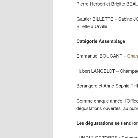
Pierre-Herbert et Brigitte B
Gautier BILLETTE – Sabine 
Billette à Urville
Catégorie Assemblage
Emmanuel BOUCANT –
Cha
Hubert LANCELOT – Champagne
Bérangère et Anne-Sophie T
Comme chaque année, l’Offic
dégustations ouvertes au publi
Les dégustations se tiendron
LUNDI 3 OCTOBRE : Catégor